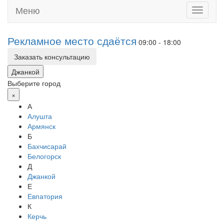
Меню
Toggle
navigati
Рекламное место сдаётся
09:00 - 18:00
Заказать консультацию
Джанкой
Выберите город
×
А
Алушта
Армянск
Б
Бахчисарай
Белогорск
Д
Джанкой
Е
Евпатория
К
Керчь