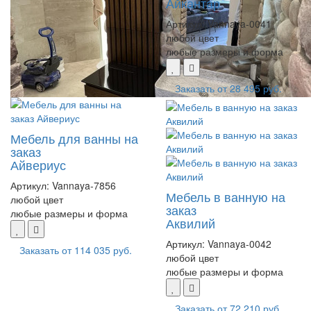
Айкантар
Артикул:
Vannaya-0041
любой цвет
любые размеры и форма
Заказать от
28 495 руб.
Мебель для ванны на
заказ
Айвериус
Артикул:
Vannaya-7856
Мебель в ванную на
любой цвет
заказ
любые размеры и форма
Аквилий
Артикул:
Vannaya-0042
Заказать от
114 035 руб.
любой цвет
любые размеры и форма
Заказать от
72 210 руб.