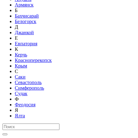
Армянск
Б
Бахчисарай
Белогорск
Д
Джанкой
Е
Евпатория
К
Керчь
Красноперекопск
Крым
С
Саки
Севастополь
Симферополь
Судак
Ф
Феодосия
Я
Ялта