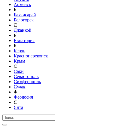
Армянск
Б
Бахчисарай
Белогорск
Д
Джанкой
Е
Евпатория
К
Керчь
Красноперекопск
Крым
С
Саки
Севастополь
Симферополь
Судак
Ф
Феодосия
Я
Ялта