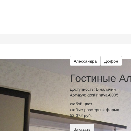
Алессандра
Дюфон
Гостиные Ал
Доступность: В наличии
Артикул:
gostinnaya-0005
любой цвет
любые размеры и форма
53 072 руб.
Заказать