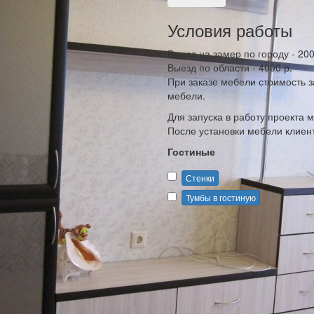
Условия работы
Выезд на замер по городу - 200
Выезд по области - 4000 р.
При заказе мебели стоимость 
мебели.
Для запуска в работу проекта
После установки мебели клиент
Гостиные
Стенки
Тумбы в гостиную