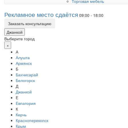
Торговая мебель
Рекламное место сдаётся
09:00 - 18:00
Заказать консультацию
Джанкой
Выберите город
×
А
Алушта
Армянск
Б
Бахчисарай
Белогорск
Д
Джанкой
Е
Евпатория
К
Керчь
Красноперекопск
Крым