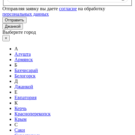
Отправляя заявку вы даете
согласие
на обработку
персональных данных
Отправить
Джанкой
Выберите город
×
А
Алушта
Армянск
Б
Бахчисарай
Белогорск
Д
Джанкой
Е
Евпатория
К
Керчь
Красноперекопск
Крым
С
Саки