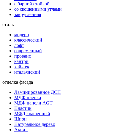
с барной стойкой
со скошенными углами
закругленная
стиль
модерн
классический
лофт
современный
прованс
кантри
хай-тек
итальянский
отделка фасада
Ламинированное ДСП
МДФ пленка
МДФ панели AGT
Пластик
МФД крашенный
Шпон
Натуральное дерево
Акрил