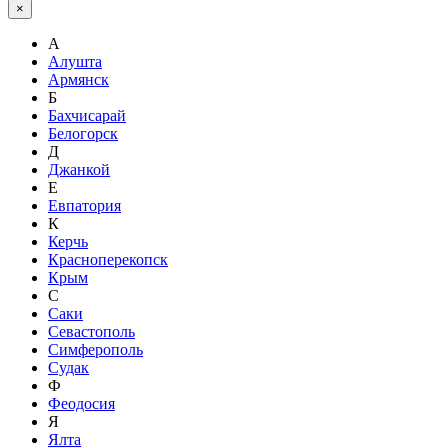
×
А
Алушта
Армянск
Б
Бахчисарай
Белогорск
Д
Джанкой
Е
Евпатория
К
Керчь
Красноперекопск
Крым
С
Саки
Севастополь
Симферополь
Судак
Ф
Феодосия
Я
Ялта