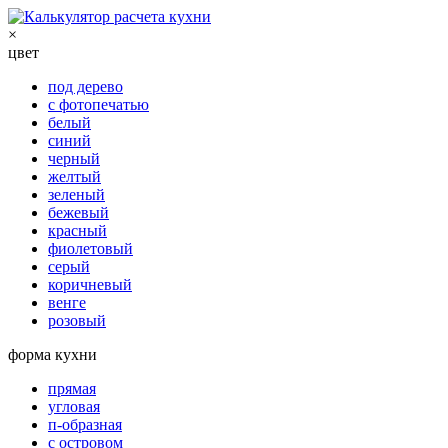
×
цвет
под дерево
с фотопечатью
белый
синий
черный
желтый
зеленый
бежевый
красный
фиолетовый
серый
коричневый
венге
розовый
форма кухни
прямая
угловая
п-образная
с островом