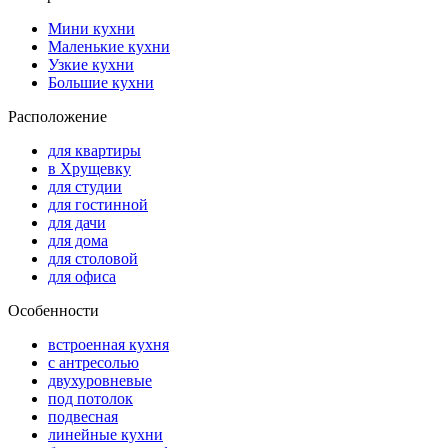
Мини кухни
Маленькие кухни
Узкие кухни
Большие кухни
Расположение
для квартиры
в Хрущевку
для студии
для гостинной
для дачи
для дома
для столовой
для офиса
Особенности
встроенная кухня
с антресолью
двухуровневые
под потолок
подвесная
линейные кухни