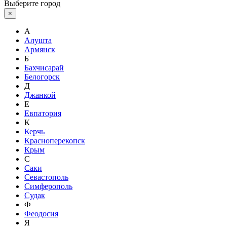
Выберите город
×
А
Алушта
Армянск
Б
Бахчисарай
Белогорск
Д
Джанкой
Е
Евпатория
К
Керчь
Красноперекопск
Крым
С
Саки
Севастополь
Симферополь
Судак
Ф
Феодосия
Я