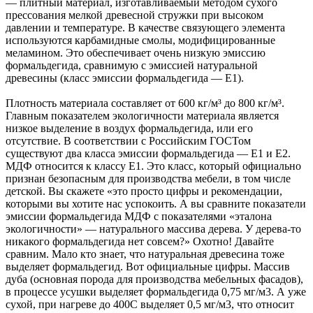
— плитный материал, изготавливаемый методом сухого
прессования мелкой древесной стружки при высоком
давлении и температуре. В качестве связующего элемента
используются карбамидные смолы, модифицированные
меламином. Это обеспечивает очень низкую эмиссию
формальдегида, сравнимую с эмиссией натуральной
древесины (класс эмиссии формальдегида — Е1).
Плотность материала составляет от 600 кг/м³ до 800 кг/м³.
Главным показателем экологичности материала является
низкое выделение в воздух формальдегида, или его
отсутствие. В соответствии с Российским ГОСТом
существуют два класса эмиссии формальдегида — Е1 и Е2.
МДФ относится к классу Е1. Это класс, который официально
признан безопасным для производства мебели, в том числе
детской. Вы скажете «это просто цифры и рекомендации,
которыми вы хотите нас успокоить. А вы сравните показатели
эмиссии формальдегида МДФ с показателями «эталона
экологичности» — натурального массива дерева. У дерева-то
никакого формальдегида нет совсем?» Охотно! Давайте
сравним. Мало кто знает, что натуральная древесина тоже
выделяет формальдегид. Вот официальные цифры. Массив
дуба (основная порода для производства мебельных фасадов),
в процессе усушки выделяет формальдегида 0,75 мг/м3. А уже
сухой, при нагреве до 400С выделяет 0,5 мг/м3, что относит