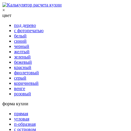
×
цвет
под дерево
с фотопечатью
белый
синий
черный
желтый
зеленый
бежевый
красный
фиолетовый
серый
коричневый
венге
розовый
форма кухни
прямая
угловая
п-образная
с островом