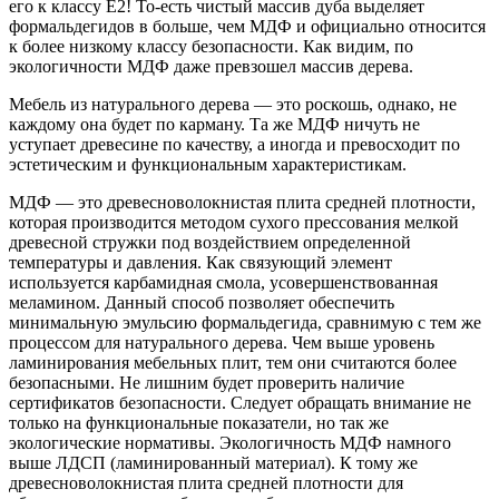
его к классу Е2! То-есть чистый массив дуба выделяет
формальдегидов в больше, чем МДФ и официально относится
к более низкому классу безопасности. Как видим, по
экологичности МДФ даже превзошел массив дерева.
Мебель из натурального дерева — это роскошь, однако, не
каждому она будет по карману. Та же МДФ ничуть не
уступает древесине по качеству, а иногда и превосходит по
эстетическим и функциональным характеристикам.
МДФ — это древесноволокнистая плита средней плотности,
которая производится методом сухого прессования мелкой
древесной стружки под воздействием определенной
температуры и давления. Как связующий элемент
используется карбамидная смола, усовершенствованная
меламином. Данный способ позволяет обеспечить
минимальную эмульсию формальдегида, сравнимую с тем же
процессом для натурального дерева. Чем выше уровень
ламинирования мебельных плит, тем они считаются более
безопасными. Не лишним будет проверить наличие
сертификатов безопасности. Следует обращать внимание не
только на функциональные показатели, но так же
экологические нормативы. Экологичность МДФ намного
выше ЛДСП (ламинированный материал). К тому же
древесноволокнистая плита средней плотности для