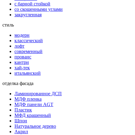
с барной стойкой
со скошенными углами
закругленная
стиль
модерн
классический
лофт
современный
прованс
кантри
хай-тек
итальянский
отделка фасада
Ламинированное ДСП
МДФ пленка
МДФ панели AGT
Пластик
МФД крашенный
Шпон
Натуральное дерево
Акрил