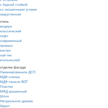
с барной стойкой
со скошенными углами
закругленная
стиль
модерн
классический
лофт
современный
прованс
кантри
хай-тек
итальянский
отделка фасада
Ламинированное ДСП
МДФ пленка
МДФ панели AGT
Пластик
МФД крашенный
Шпон
Натуральное дерево
Акрил