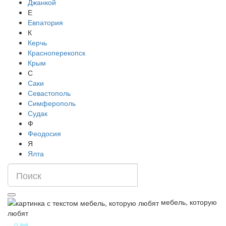
Джанкой
Е
Евпатория
К
Керчь
Красноперекопск
Крым
С
Саки
Севастополь
Симферополь
Судак
Ф
Феодосия
Я
Ялта
мебель, которую
любят